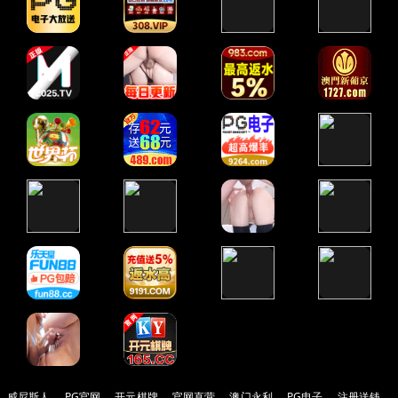
威尼斯人
PG官网
开元棋牌
官网直营
澳门永利
PG电子
注册送钱